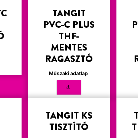
VC
TANGIT
PVC-C PLUS
P
Ó
THF-
MENTES
p
RAGASZTÓ
Műszaki adatlap
TANGIT KS
TISZTÍTÓ
T