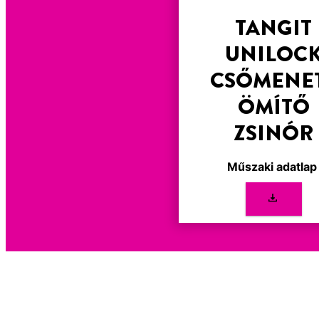
TANGIT
UNILOC
CSŐMENE
ÖMÍTŐ
ZSINÓR
Műszaki adatla