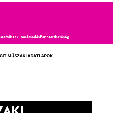
sre
Műszaki tanácsadás
Fenntarthatóság
GIT MŰSZAKI ADATLAPOK
ZAKI