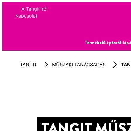
A Tangit-ról
Kapcsolat
Termékek
Lépésről-lépé
TANGIT
MŰSZAKI TANÁCSADÁS
TAN
TANGIT MŰS