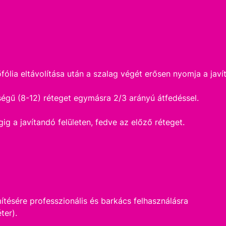
ólia eltávolítása után a szalag végét erősen nyomja a javít
ségű (8-12) réteget egymásra 2/3 arányú átfedéssel.
gig a javítandó felületen, fedve az előző réteget.
tésére professzionális és barkács felhasználásra
ter).