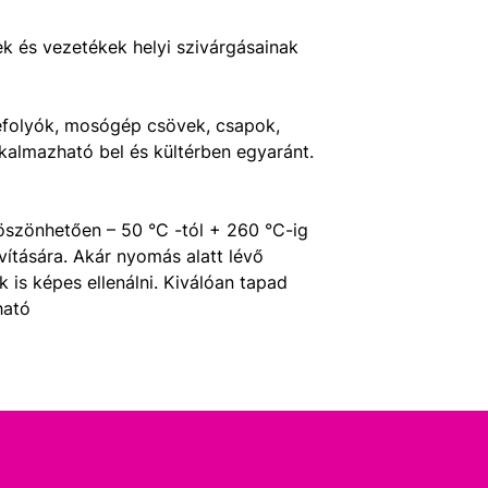
vek és vezetékek helyi szivárgásainak
efolyók, mosógép csövek, csapok,
lkalmazható bel és kültérben egyaránt.
öszönhetően – 50 °C -tól + 260 °C-ig
vítására. Akár nyomás alatt lévő
 is képes ellenálni. Kiválóan tapad
ható