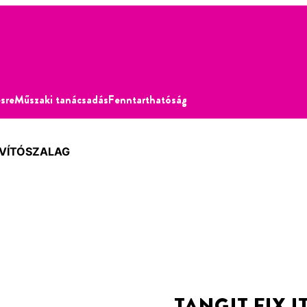
sre
Műszaki tanácsadás
Fenntarthatóság
JAVÍTÓSZALAG
TANGIT FIX I