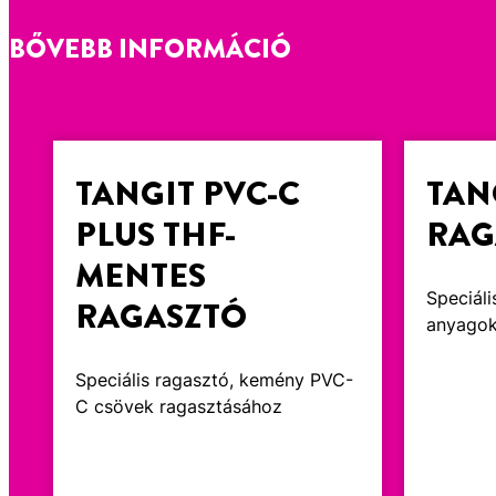
BŐVEBB INFORMÁCIÓ
TANGIT PVC-C
TAN
PLUS THF-
RAG
MENTES
Speciál
RAGASZTÓ
anyago
Speciális ragasztó, kemény PVC-
C csövek ragasztásához