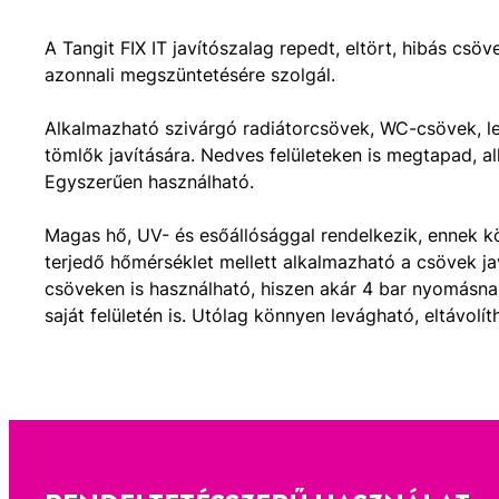
A Tangit FIX IT javítószalag repedt, eltört, hibás csö
azonnali megszüntetésére szolgál.
Alkalmazható szivárgó radiátorcsövek, WC-csövek, l
tömlők javítására. Nedves felületeken is megtapad, a
Egyszerűen használható.
Magas hő, UV- és esőállósággal rendelkezik, ennek k
terjedő hőmérséklet mellett alkalmazható a csövek ja
csöveken is használható, hiszen akár 4 bar nyomásnak
saját felületén is. Utólag könnyen levágható, eltávolít