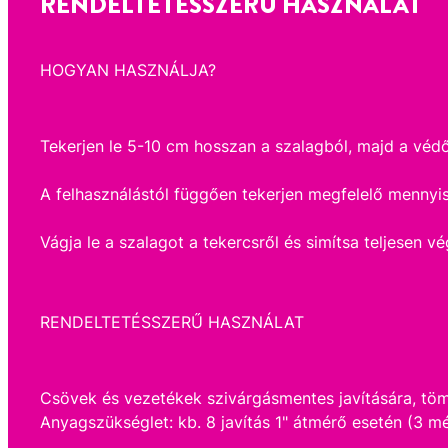
RENDELTETÉSSZERŰ HASZNÁLAT
HOGYAN HASZNÁLJA?
Tekerjen le 5-10 cm hosszan a szalagból, majd a védőf
A felhasználástól függően tekerjen megfelelő mennyi
Vágja le a szalagot a tekercsről és simítsa teljesen vé
RENDELTETÉSSZERŰ HASZNÁLAT
Csövek és vezetékek szivárgásmentes javítására, tömí
Anyagszükséglet: kb. 8 javítás 1" átmérő esetén (3 mé