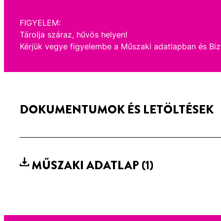
FIGYELEM:
Tárolja száraz, hűvös helyen!
Kérjük vegye figyelembe a Műszaki adatlapban és Biz
DOKUMENTUMOK ÉS LETÖLTÉSEK
MŰSZAKI ADATLAP
(1)