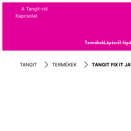
A Tangit-ról
Kapcsolat
Termékek
Lépésről-lépé
TANGIT
TERMÉKEK
TANGIT FIX IT 