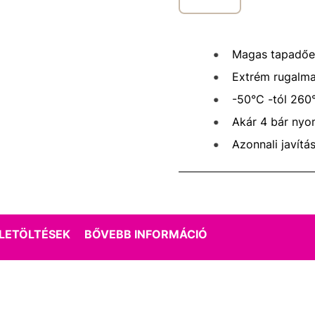
Magas tapadőe
Extrém rugalm
-50°C -tól 260°
Akár 4 bár nyom
Azonnali javítá
LETÖLTÉSEK
BŐVEBB INFORMÁCIÓ