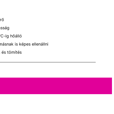
rő
asság
C-ig hőálló
ásnak is képes ellenállni
s és tömítés