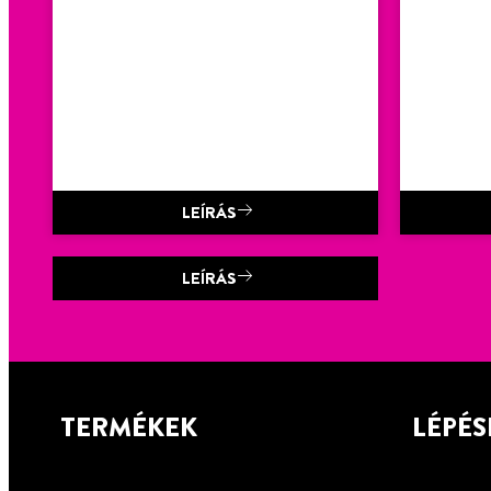
LEÍRÁS
LEÍRÁS
TANGIT
UNILOCK
CSŐMENETTÖM
ÍTŐ ZSINÓR
TERMÉKEK
LÉPÉS