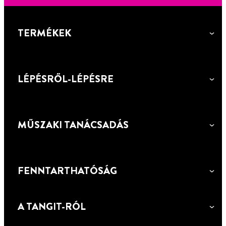
CSŐMENETTÖMÍTŐ ZSINÓR
ragasztott kötéseknél használatos tisztítószer
Új, THF-mentes, speciális oldószeres PVC
Csőmenettömítő zsinór
csőragasztó
TERMÉKEK
LÉPÉSRŐL-LÉPÉSRE
MŰSZAKI TANÁCSADÁS
FENNTARTHATÓSÁG
A TANGIT-RÓL