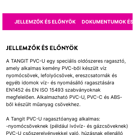
JELLEMZŐK ÉS ELŐNYÖK
DOKUMENTUMOK ÉS 
JELLEMZŐK ÉS ELŐNYÖK
A TANGIT PVC-U egy speciális oldószeres ragasztó,
amely alkalmas kemény PVC-ből készült víz
nyomócsövek, lefolyócsövek, ereszcsatornák és
egyéb idomok víz- és nyomásálló ragasztására
EN1452 és EN ISO 15493 szabványoknak
megfelelően. Alkalmazható PVC-U, PVC-C és ABS-
ből készült műanyag csövekhez.
A Tangit PVC-U ragasztóanyag alkalmas:
-nyomócsöveknek (például ivóvíz- és gázcsöveknek)
PVC-U csőszerelvényekkel való, húzásnak ellenálló