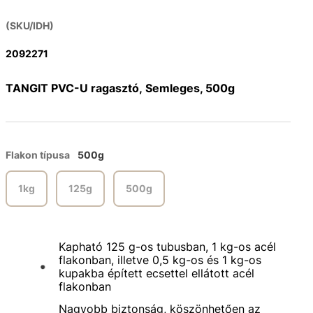
(SKU/IDH)
2092271
TANGIT PVC-U ragasztó, Semleges, 500g
Flakon típusa
500g
1kg
125g
500g
Kapható 125 g-os tubusban, 1 kg-os acél
flakonban, illetve 0,5 kg-os és 1 kg-os
kupakba épített ecsettel ellátott acél
flakonban
Nagyobb biztonság, köszönhetően az