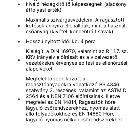
kiváló hézagkitöltő képességnek (alacsony
átfolyási érték)
Maximális szivárgásvédelem. A ragasztott
kötések annyira ellenállóak, mint a használt
csőanyag (kivétel: koncentrált savak)
Hosszú nyitott idő: kb. 4 perc
Kielégíti a DIN 16970, valamint az R 1.1.7. sz.
KRV irányelv előírásait és a vízelvezető
vezetékekre érvényes építési és ellenőrzési
alapelveket
Megfelel többek között a
ragasztóanyagokra vonatkozó BS 4346
szabvány 3. részének, valamint az ASTM D
2564 és a NEN 7106 előírásainak. Illetve
megfelel az EN 14814, Ragasztók hőre
lágyuló csőrendszerekhez, nyomás alatt
álló folyadékokhoz és EN 14680 Hőre
lágyuló nyomás nélküli csőrendszerekhez