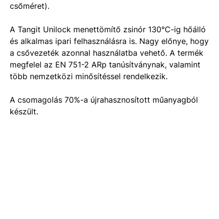
csőméret).
A Tangit Unilock menettömítő zsinór 130°C-ig hőálló
és alkalmas ipari felhasználásra is. Nagy előnye, hogy
a csővezeték azonnal használatba vehető. A termék
megfelel az EN 751-2 ARp tanúsítványnak, valamint
több nemzetközi minősítéssel rendelkezik.
A csomagolás 70%-a újrahasznosított műanyagból
készült.