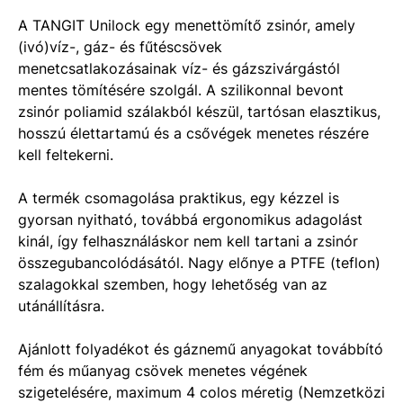
A TANGIT Unilock egy menettömítő zsinór, amely
(ivó)víz-, gáz- és fűtéscsövek
menetcsatlakozásainak víz- és gázszivárgástól
mentes tömítésére szolgál. A szilikonnal bevont
zsinór poliamid szálakból készül, tartósan elasztikus,
hosszú élettartamú és a csővégek menetes részére
kell feltekerni.
A termék csomagolása praktikus, egy kézzel is
gyorsan nyitható, továbbá ergonomikus adagolást
kinál, így felhasználáskor nem kell tartani a zsinór
összegubancolódásától. Nagy előnye a PTFE (teflon)
szalagokkal szemben, hogy lehetőség van az
utánállításra.
Ajánlott folyadékot és gáznemű anyagokat továbbító
fém és műanyag csövek menetes végének
szigetelésére, maximum 4 colos méretig (Nemzetközi