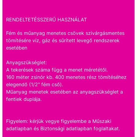
RENDELTETÉSSZERŰ HASZNÁLAT
Fém és műanyag menetes csövek szivárgásmentes
tömítésére víz, gáz és sűrített levegő rendszerek
esetében
Anyagszükséglet:
A tekerések száma függ a menet méretétől.
160 méter zsinór kb. 400 menetes rész tömítéséhez
elegendő (1/2" fém cső).
Műanyag menetek esetében az anyagszükséglet a
fentiek duplája.
Figyelem: kérjük vegye figyelembe a Műszaki
adatlapban és Biztonsági adatlapban foglaltakat.