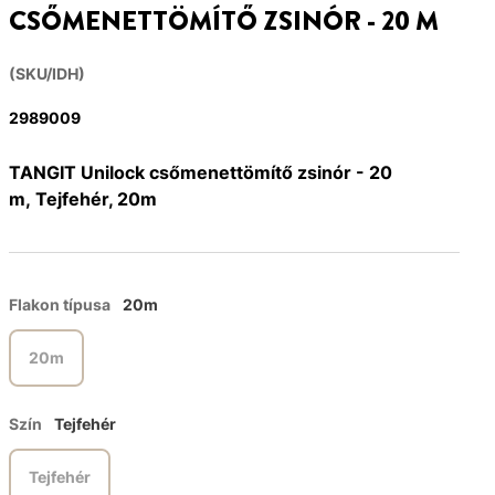
CSŐMENETTÖMÍTŐ ZSINÓR - 20 M
(SKU/IDH)
2989009
TANGIT Unilock csőmenettömítő zsinór - 20
m, Tejfehér, 20m
Flakon típusa
20m
20m
Szín
Tejfehér
Tejfehér