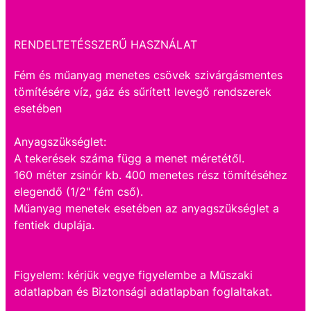
RENDELTETÉSSZERŰ HASZNÁLAT
Fém és műanyag menetes csövek szivárgásmentes
tömítésére víz, gáz és sűrített levegő rendszerek
esetében
Anyagszükséglet:
A tekerések száma függ a menet méretétől.
160 méter zsinór kb. 400 menetes rész tömítéséhez
elegendő (1/2" fém cső).
Műanyag menetek esetében az anyagszükséglet a
fentiek duplája.
Figyelem: kérjük vegye figyelembe a Műszaki
adatlapban és Biztonsági adatlapban foglaltakat.