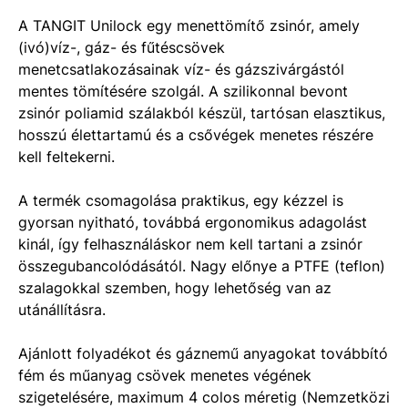
A TANGIT Unilock egy menettömítő zsinór, amely
(ivó)víz-, gáz- és fűtéscsövek
menetcsatlakozásainak víz- és gázszivárgástól
mentes tömítésére szolgál. A szilikonnal bevont
zsinór poliamid szálakból készül, tartósan elasztikus,
hosszú élettartamú és a csővégek menetes részére
kell feltekerni.
A termék csomagolása praktikus, egy kézzel is
gyorsan nyitható, továbbá ergonomikus adagolást
kinál, így felhasználáskor nem kell tartani a zsinór
összegubancolódásától. Nagy előnye a PTFE (teflon)
szalagokkal szemben, hogy lehetőség van az
utánállításra.
Ajánlott folyadékot és gáznemű anyagokat továbbító
fém és műanyag csövek menetes végének
szigetelésére, maximum 4 colos méretig (Nemzetközi