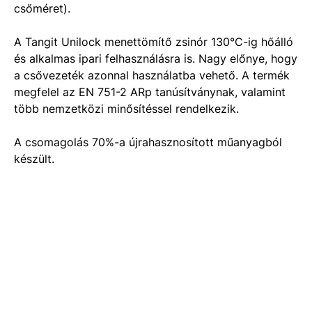
csőméret).
A Tangit Unilock menettömítő zsinór 130°C-ig hőálló
és alkalmas ipari felhasználásra is. Nagy előnye, hogy
a csővezeték azonnal használatba vehető. A termék
megfelel az EN 751-2 ARp tanúsítványnak, valamint
több nemzetközi minősítéssel rendelkezik.
A csomagolás 70%-a újrahasznosított műanyagból
készült.