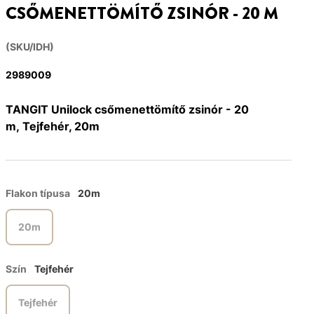
CSŐMENETTÖMÍTŐ ZSINÓR - 20 M
(SKU/IDH)
2989009
TANGIT Unilock csőmenettömítő zsinór - 20
m, Tejfehér, 20m
Flakon típusa
20m
20m
Szín
Tejfehér
Tejfehér